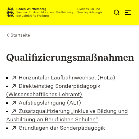
Zum Inhalt springen
Link zur Startseite
Startseite
Qualifizierungsmaßnahmen
Extern:
(Öffnet i
Horizontaler Laufbahnwechsel (HoLa)
Extern:
Direkteinstieg Sonderpädagogik
(Öffnet in neuem Fens
(Wissenschaftliches Lehramt)
Extern:
(Öffnet in neuem Fenst
Aufstiegslehrgang (ALT)
Extern:
Zusatzqualifizierung „Inklusive Bildung und
(Öffnet in neue
Ausbildung an Beruflichen Schulen"
Extern:
(Öffnet in n
Grundlagen der Sonderpädagogik